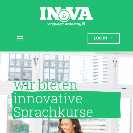
LOG IN
wir bieten
innovative 
Sprachkurse
an.