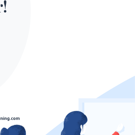
!
rning.com