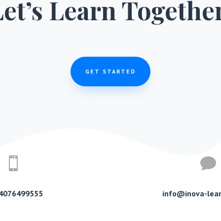
Let’s Learn Together
GET STARTED


94076499555
info@inova-lea